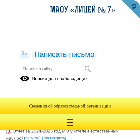
МАОУ «ЛИЦЕЙ № 7»
Написать письмо
Методическая работа
Версия для слабовидящих
Отчет за 2024-2025 год МО учителей физ.культуры,
технологии, ИЗО, ОБЗР.pdf
(скачать)
(посмотреть)
Отчет за 2024-2025 год МО учителей начальных
Сведения об образовательной организации
классов.pdf
(скачать)
(посмотреть)
Отчет за 2024-2025 год МО учителей точных наук.pdf
(скачать)
(посмотреть)
Отчет за 2024-2025 год МО учителей естественных
наук.pdf
(скачать)
(посмотреть)