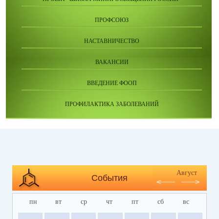
ПРОФСОЮЗ
НАСТАВНИЧЕСТВО
ВАКАНСИИ
ВВЕДЕНИЕ ФООП
ПРОФИЛАКТИКА ЗАБОЛЕВАНИЙ
Август
События
пн
вт
ср
чт
пт
сб
вс