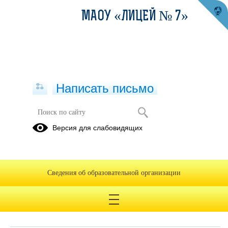
МАОУ «ЛИЦЕЙ № 7»
Написать письмо
Обращения граждан
Версия для слабовидящих
При помощи данного сервиса вы можете узнать о ходе
рассмотрения вашего обращения, для этого необходимо ввести
номер обращения, присвоенный сервисом в автоматическом
Сведения об образовательной организации
режиме при подаче обращения через электронную форму. Номер
обращения отправляется на электронный адрес, который вы
указывали при подаче обращения в электронной форме.