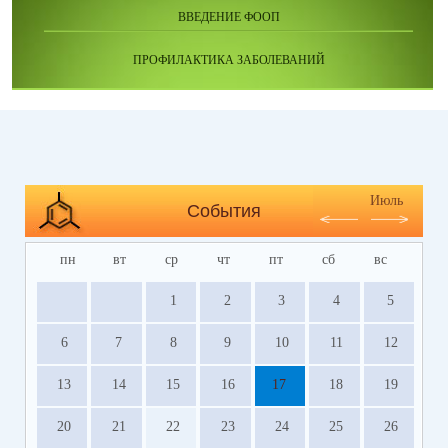
ВВЕДЕНИЕ ФООП
ПРОФИЛАКТИКА ЗАБОЛЕВАНИЙ
Июль
События
пн
вт
ср
чт
пт
сб
вс
1
2
3
4
5
6
7
8
9
10
11
12
13
14
15
16
17
18
19
20
21
22
23
24
25
26