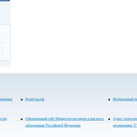
ственных
Культура.рф
Федеральный по
ссии
Официальный сайт Министерства науки и высшего
Адрес электрон
образования Российской Федерации
организации: l