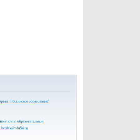
ртал "Российское образование"
ной почты образовательной
7_berdsk@edu54.ru