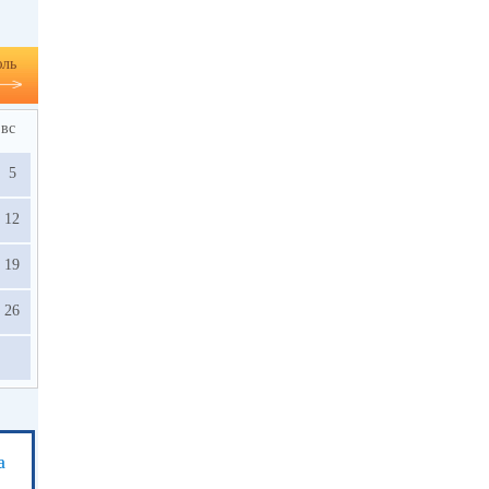
ль
вс
5
12
19
26
а