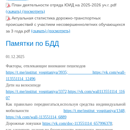
План деятельности отряда ЮИД на 2025-2026 уч.г..pdf
(скачать)
(посмотреть)
Актуальная статистика дорожно-транспортных
происшествий с участием несовершеннолетних обучающихся
за 3 года.pdf
(скачать)
(посмотреть)
Памятки по БДД
01.12.2025
Факторы, отвлекающие внимание пешеходов
https://t.me/institut_vospitaniya/3935; https://vk.com/wall-
113551114_12496
Дети на велосипеде
https://t.me/institut_vospitaniya/3372;https://vk.com/wall113551114_116
07
Как правильно передвигаться,используя средства индивидуальной
мобильности
https://t.me/institut_vospitaniya/1348;
https://vk.com/wall-113551114_6889
Дорожные ловушки
https://vk.com/doc-113551114_657996378
;
как закрепить знания по безопасности дорожного движения