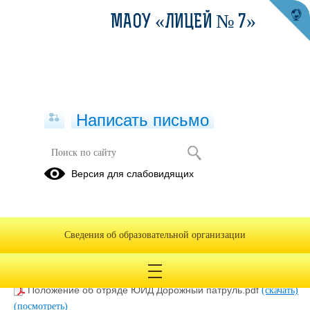
МАОУ «ЛИЦЕЙ № 7»
Написать письмо
Профилактика ДДТТ
Версия для слабовидящих
Приказ о создании отряда ЮИД - Дорожный патруль.pdf
(скачать)
(посмотреть)
План мероприятий по профилактике ДДТТ и пропаганде
Сведения об образовательной организации
ПДД на 2025-2026 уч.г..pdf
(скачать)
(посмотреть)
Анализ работы МАОУ Лицей №7 по профилактике ДДТТ за
2024-2025 уч.г..pdf
(скачать)
(посмотреть)
Положение об отряде ЮИД Дорожный патруль.pdf
(скачать)
(посмотреть)