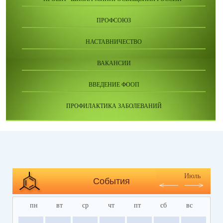
ПРОФСОЮЗ
НАСТАВНИЧЕСТВО
ВАКАНСИИ
ВВЕДЕНИЕ ФООП
ПРОФИЛАКТИКА ЗАБОЛЕВАНИЙ
Июль
События
пн
вт
ср
чт
пт
сб
вс