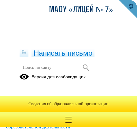
МАОУ «ЛИЦЕЙ № 7»
Написать письмо
Независимая оценка качества
Версия для слабовидящих
Официальный сайт для размещения информации о
государственных (муниципальных) учреждениях
Сведения об образовательной организации
МАОУ "Лицей №7" на сайте bus.gov.ru
Независимая оценка качества условий осуществления
образовательной деятельности