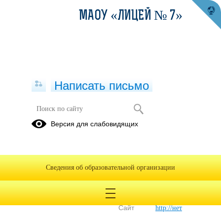
МАОУ «ЛИЦЕЙ № 7»
Написать письмо
Директор, Учитель истории,
Версия для слабовидящих
Учитель обществознания
Трубина Татьяна
Дмитриевна
Сведения об образовательной организации
E-mail
l7_berdsk@edu54.ru
Телефон
+7(383)415-00-22
Сайт
http://нет