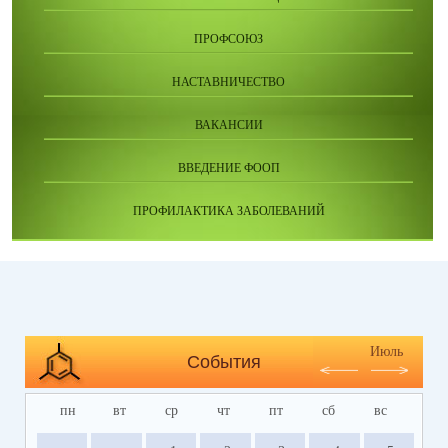
ПРОФСОЮЗ
НАСТАВНИЧЕСТВО
ВАКАНСИИ
ВВЕДЕНИЕ ФООП
ПРОФИЛАКТИКА ЗАБОЛЕВАНИЙ
Июль
События
пн
вт
ср
чт
пт
сб
вс