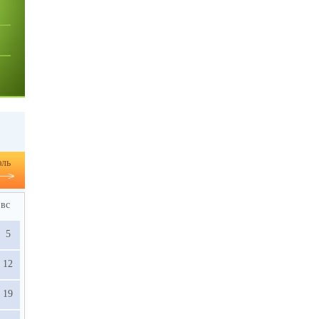
ль
вс
5
12
19