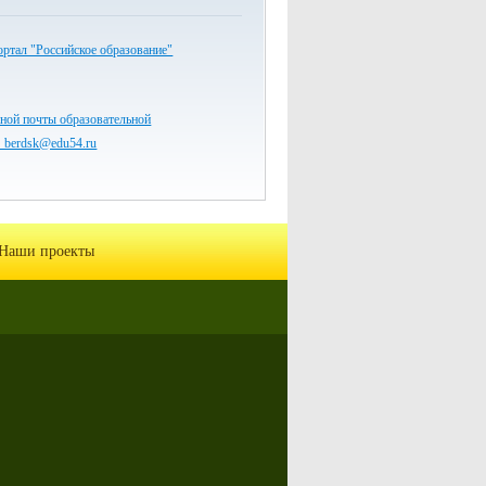
ртал "Российское образование"
ной почты образовательной
7_berdsk@edu54.ru
Наши проекты