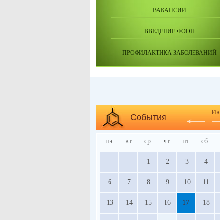
ВАКАНСИИ
ВВЕДЕНИЕ ФООП
ПРОФИЛАКТИКА ЗАБОЛЕВАНИЙ
Ию
События
пн
вт
ср
чт
пт
сб
1
2
3
4
6
7
8
9
10
11
13
14
15
16
17
18