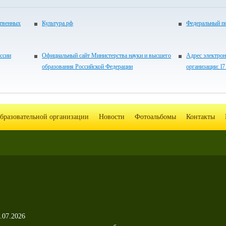
ственных
Культура.рф
Федеральный по
ссии
Официальный сайт Министерства науки и высшего
Адрес электрон
образования Российской Федерации
организации: l
образовательной организации
Новости
Фотоальбомы
Контакты
.07.2026