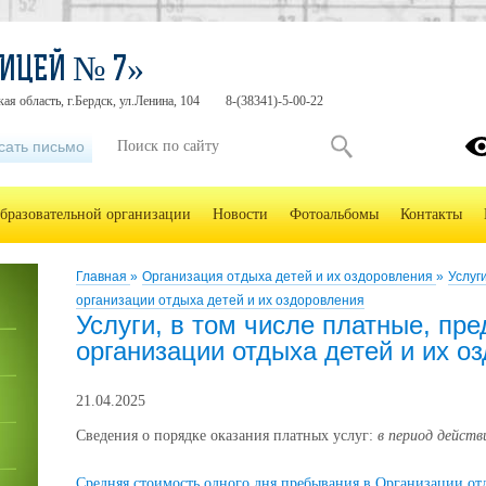
ИЦЕЙ № 7»
ая область, г.Бердск, ул.Ленина, 104
8-(38341)-5-00-22
сать письмо
образовательной организации
Новости
Фотоальбомы
Контакты
Главная
»
Организация отдыха детей и их оздоровления
»
Услуг
организации отдыха детей и их оздоровления
Услуги, в том числе платные, пр
организации отдыха детей и их о
21.04.2025
Сведения о порядке оказания платных услуг:
в период дейст
Средняя стоимость одного дня пребывания в Организации от