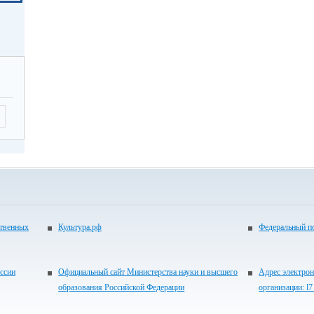
ственных
Культура.рф
Федеральный по
ссии
Официальный сайт Министерства науки и высшего
Адрес электрон
образования Российской Федерации
организации: l