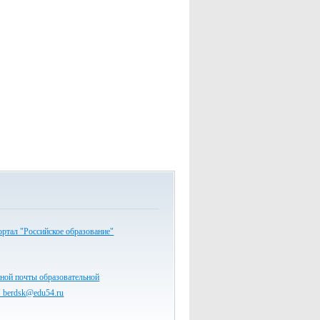
ртал "Российское образование"
ной почты образовательной
7_berdsk@edu54.ru