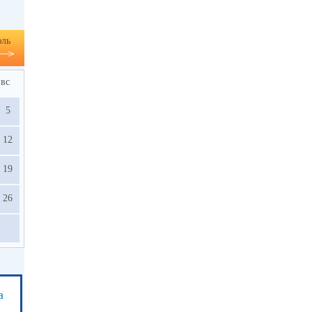
ль
вс
5
12
19
26
а