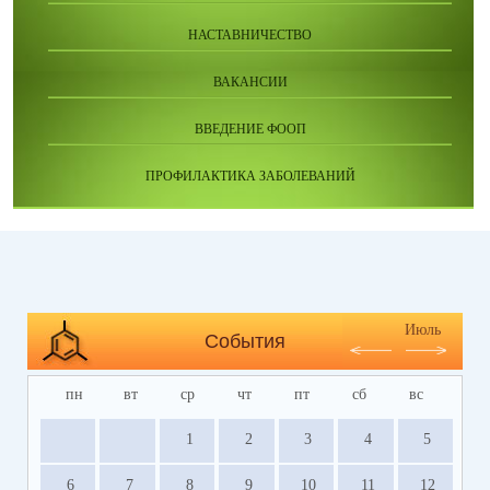
НАСТАВНИЧЕСТВО
ВАКАНСИИ
ВВЕДЕНИЕ ФООП
ПРОФИЛАКТИКА ЗАБОЛЕВАНИЙ
Июль
События
пн
вт
ср
чт
пт
сб
вс
1
2
3
4
5
6
7
8
9
10
11
12