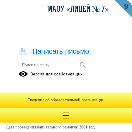
МАОУ «ЛИЦЕЙ № 7»
Написать письмо
Материально-техническое
Версия для слабовидящих
обеспечение и оснащенность
организации отдыха детей и их
оздоровления
Сведения об образовательной организации
21.04.2025
Дата ввода в эксплуатацию используемых Организацией отдыха
объектов:
03.01.1961
Дата проведения капитального ремонта:
2001 год