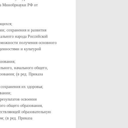
за Минобрнауки РФ от
ющихся;
ии; сохранения и развития
нального народа Российской
озможности получения основного
ценностями и культурой
азования;
ьного, начального общего,
зования; (в ред. Приказа
сохранения их здоровья;
овании;
езультатов освоения
го общего образования,
ществляющей образовательную
м; (в ред. Приказа