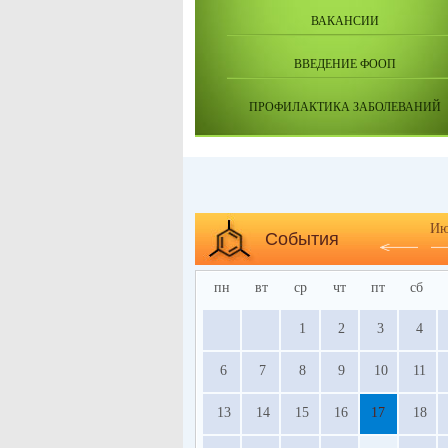
ВАКАНСИИ
ВВЕДЕНИЕ ФООП
ПРОФИЛАКТИКА ЗАБОЛЕВАНИЙ
Ию
События
пн
вт
ср
чт
пт
сб
1
2
3
4
6
7
8
9
10
11
13
14
15
16
17
18