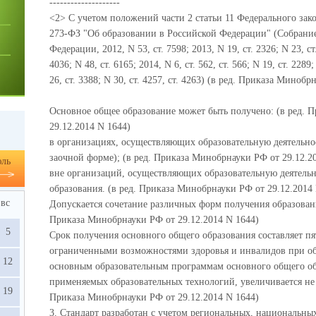
--------------------
<2> С учетом положений части 2 статьи 11 Федерального закон
273-ФЗ "Об образовании в Российской Федерации" (Собрание
Федерации, 2012, N 53, ст. 7598; 2013, N 19, ст. 2326; N 23, ст.
4036; N 48, ст. 6165; 2014, N 6, ст. 562, ст. 566; N 19, ст. 2289;
26, ст. 3388; N 30, ст. 4257, ст. 4263) (в ред. Приказа Миноб
Основное общее образование может быть получено: (в ред. 
29.12.2014 N 1644)
в организациях, осуществляющих образовательную деятельнос
заочной форме); (в ред. Приказа Минобрнауки РФ от 29.12.2
ль
вне организаций, осуществляющих образовательную деятельн
образования. (в ред. Приказа Минобрнауки РФ от 29.12.2014
вс
Допускается сочетание различных форм получения образовани
Приказа Минобрнауки РФ от 29.12.2014 N 1644)
5
Срок получения основного общего образования составляет пять
ограниченными возможностями здоровья и инвалидов при о
12
основным образовательным программам основного общего об
применяемых образовательных технологий, увеличивается не б
19
Приказа Минобрнауки РФ от 29.12.2014 N 1644)
3. Стандарт разработан с учетом региональных, национальны