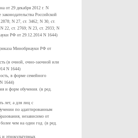
а от 29 декабря 2012 г. N
 законодательства Российской
2878; N 27, ст. 3462; N 30, ст.
 N 22, ст. 2769; N 23, ст. 2933; N
рнауки РФ от 29.12.2014 N 1644)
Приказа Минобрнауки РФ от
ть (в очной, очно-заочной или
014 N 1644)
ость, в форме семейного
 N 1644)
я и форм обучения. (в ред.
 лет, а для лиц с
бучении по адаптированным
разования, независимо от
олее чем на один год. (в ред.
х и этнокультурных