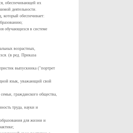
ся, обеспечивающей их
имой деятельности.
д, который обеспечивает:
образованию;
ия обучающихся в системе
альных возрастных,
ся. (в ред. Приказа
еристик выпускника ("портрет
одной язык, уважающий свой
емьи, гражданского общества,
ость труда, науки и
образования для жизни и
рактике;