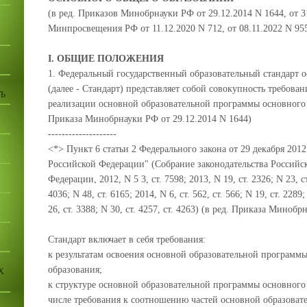
(в ред. Приказов Минобрнауки РФ от 29.12.2014 N 1644, от 3
Минпросвещения РФ от 11.12.2020 N 712, от 08.11.2022 N 95
I. ОБЩИЕ ПОЛОЖЕНИЯ
1. Федеральный государственный образовательный стандарт 
(далее - Стандарт) представляет собой совокупность требова
Ь
реализации основной образовательной программы основного 
Приказа Минобрнауки РФ от 29.12.2014 N 1644)
--------------------
<*> Пункт 6 статьи 2 Федерального закона от 29 декабря 2012
Российской Федерации" (Собрание законодательства Российс
Федерации, 2012, N 5 3, ст. 7598; 2013, N 19, ст. 2326; N 23, ст
4036; N 48, ст. 6165; 2014, N 6, ст. 562, ст. 566; N 19, ст. 2289;
26, ст. 3388; N 30, ст. 4257, ст. 4263) (в ред. Приказа Миноб
Стандарт включает в себя требования:
к результатам освоения основной образовательной программ
образования;
Х
к структуре основной образовательной программы основного
числе требования к соотношению частей основной образоват