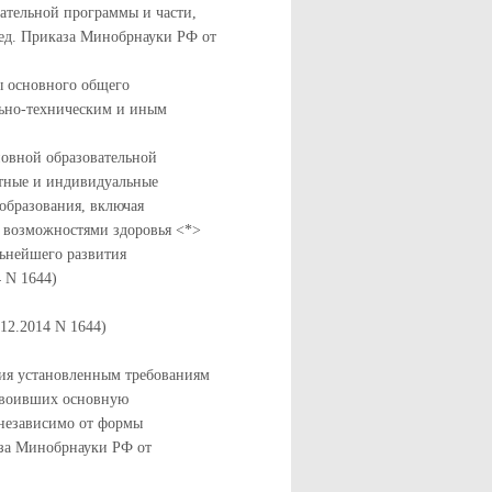
ательной программы и части,
ед. Приказа Минобрнауки РФ от
ы основного общего
льно-техническим и иным
новной образовательной
тные и индивидуальные
образования, включая
 возможностями здоровья <*>
льнейшего развития
 N 1644)
12.2014 N 1644)
вия установленным требованиям
освоивших основную
 независимо от формы
аза Минобрнауки РФ от