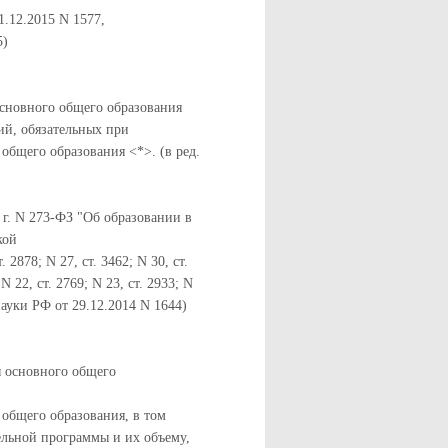
1.12.2015 N 1577,
5)
основного общего образования
ний, обязательных при
общего образования <*>. (в ред.
 г. N 273-ФЗ "Об образовании в
кой
. 2878; N 27, ст. 3462; N 30, ст.
 N 22, ст. 2769; N 23, ст. 2933; N
рнауки РФ от 29.12.2014 N 1644)
ы основного общего
 общего образования, в том
ельной программы и их объему,