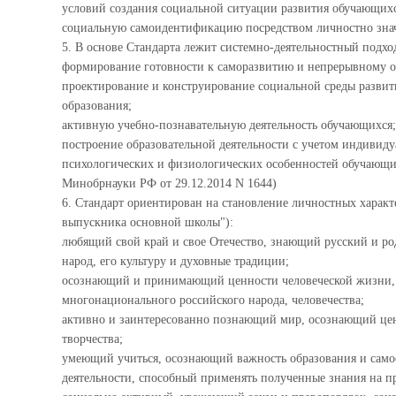
условий создания социальной ситуации развития обучающих
социальную самоидентификацию посредством личностно знач
5. В основе Стандарта лежит системно-деятельностный подхо
формирование готовности к саморазвитию и непрерывному 
проектирование и конструирование социальной среды развит
образования;
активную учебно-познавательную деятельность обучающихся;
построение образовательной деятельности с учетом индивиду
психологических и физиологических особенностей обучающих
Минобрнауки РФ от 29.12.2014 N 1644)
6. Стандарт ориентирован на становление личностных характ
выпускника основной школы"):
любящий свой край и свое Отечество, знающий русский и р
народ, его культуру и духовные традиции;
осознающий и принимающий ценности человеческой жизни, с
многонационального российского народа, человечества;
активно и заинтересованно познающий мир, осознающий ценн
творчества;
умеющий учиться, осознающий важность образования и само
деятельности, способный применять полученные знания на п