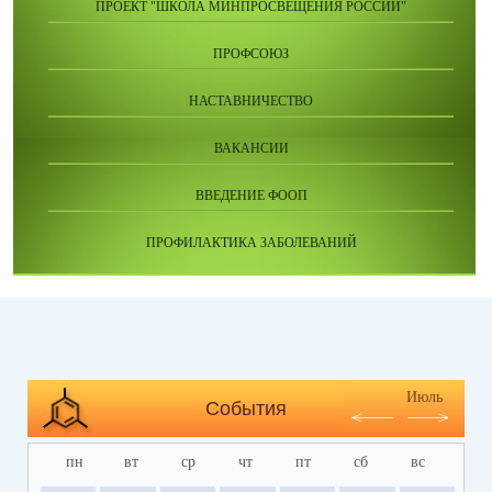
ПРОЕКТ "ШКОЛА МИНПРОСВЕЩЕНИЯ РОССИИ"
ПРОФСОЮЗ
НАСТАВНИЧЕСТВО
ВАКАНСИИ
ВВЕДЕНИЕ ФООП
ПРОФИЛАКТИКА ЗАБОЛЕВАНИЙ
Июль
События
пн
вт
ср
чт
пт
сб
вс