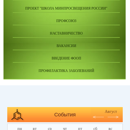
ПРОЕКТ "ШКОЛА МИНПРОСВЕЩЕНИЯ РОССИИ"
ПРОФСОЮЗ
НАСТАВНИЧЕСТВО
ВАКАНСИИ
ВВЕДЕНИЕ ФООП
ПРОФИЛАКТИКА ЗАБОЛЕВАНИЙ
Август
События
пн
вт
ср
чт
пт
сб
вс