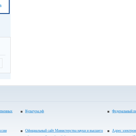
а
ственных
Культура.рф
Федеральный по
ссии
Официальный сайт Министерства науки и высшего
Адрес электрон