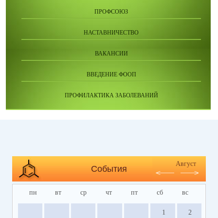
ПРОФСОЮЗ
НАСТАВНИЧЕСТВО
ВАКАНСИИ
ВВЕДЕНИЕ ФООП
ПРОФИЛАКТИКА ЗАБОЛЕВАНИЙ
Август
События
пн
вт
ср
чт
пт
сб
вс
1
2