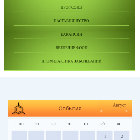
ПРОФСОЮЗ
НАСТАВНИЧЕСТВО
ВАКАНСИИ
ВВЕДЕНИЕ ФООП
ПРОФИЛАКТИКА ЗАБОЛЕВАНИЙ
Август
События
пн
вт
ср
чт
пт
сб
вс
1
2