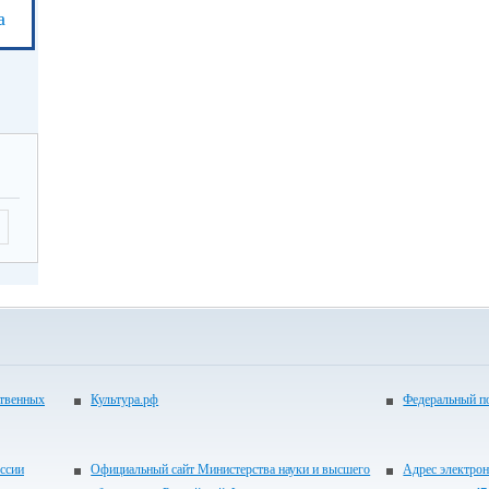
а
ственных
Культура.рф
Федеральный по
ссии
Официальный сайт Министерства науки и высшего
Адрес электрон