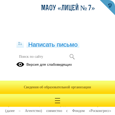
МАОУ «ЛИЦЕЙ № 7»
Написать письмо
Публикации за Май 2026
Версия для слабовидящих
28.05.2026
«Сильные идеи для нового
Сведения об образовательной организации
времени»
Автономная некоммерческая организация «Агентство
стратегических инициатив по продвижению новых проектов»
(далее – Агентство) совместно с Фондом «Росконгресс»