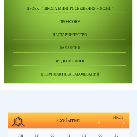
ПРОЕКТ "ШКОЛА МИНПРОСВЕЩЕНИЯ РОССИИ"
ПРОФСОЮЗ
НАСТАВНИЧЕСТВО
ВАКАНСИИ
ВВЕДЕНИЕ ФООП
ПРОФИЛАКТИКА ЗАБОЛЕВАНИЙ
Июль
События
пн
вт
ср
чт
пт
сб
вс